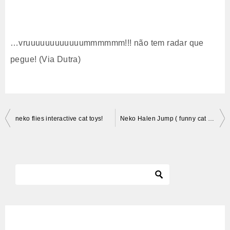
…vruuuuuuuuuuuummmmmm!!! não tem radar que
pegue! (Via Dutra)
投
neko flies interactive cat toys!
Neko Halen Jump ( funny cat jump show) ジャンプしまくる子猫
稿
ナ
ビ
ゲ
ー
シ