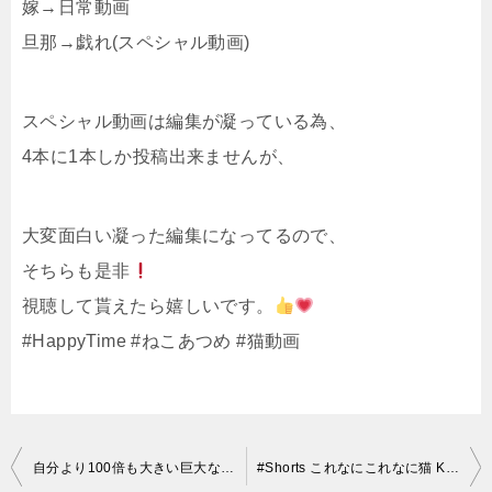
嫁→日常動画
旦那→戯れ(スペシャル動画)
スペシャル動画は編集が凝っている為、
4本に1本しか投稿出来ませんが、
大変面白い凝った編集になってるので、
そちらも是非
視聴して貰えたら嬉しいです。
#HappyTime #ねこあつめ #猫動画
投
自分より100倍も大きい巨大な何かがお庭に進撃して来た事に気がつくも、特に慌てる様子のない巨猫のボス吉
#Shorts​ これなにこれなに猫 KoreNaniNeko