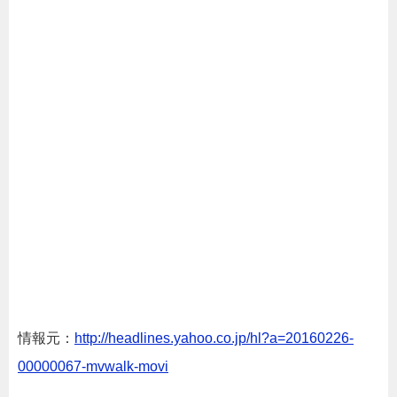
情報元：
http://headlines.yahoo.co.jp/hl?a=20160226-
00000067-mvwalk-movi