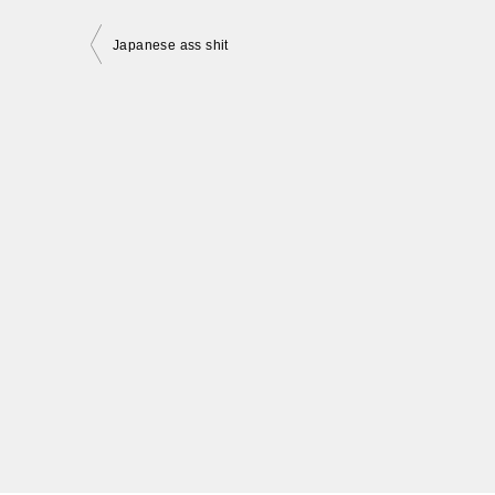
投
Japanese ass shit
稿
ナ
ビ
ゲ
ー
シ
ョ
ン