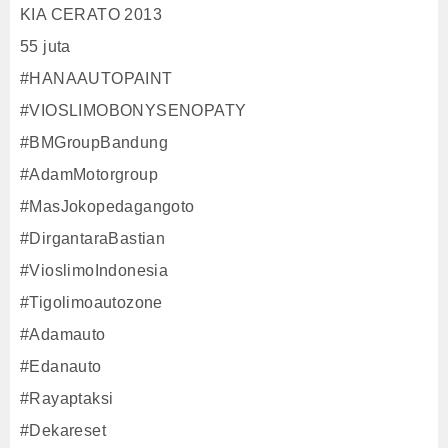
KIA CERATO 2013
55 juta
#HANAAUTOPAINT
#VIOSLIMOBONYSENOPATY
#BMGroupBandung
#AdamMotorgroup
#MasJokopedagangoto
#DirgantaraBastian
#VioslimoIndonesia
#Tigolimoautozone
#Adamauto
#Edanauto
#Rayaptaksi
#Dekareset