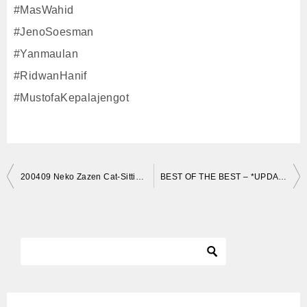
#MasWahid
#JenoSoesman
#Yanmaulan
#RidwanHanif
#MustofaKepalajengot
投
200409 Neko Zazen Cat-Sitting for 13 Minutes 55 Seconds / 猫座禅
BEST OF THE BEST – *UPDATED* REAL WORLD TESTING COMPACT HEAVY DUTY JUMP PACKS
稿
ナ
ビ
ゲ
ー
シ