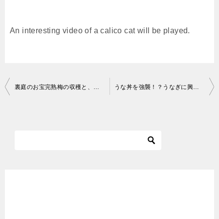
An interesting video of a calico cat will be played.
投
裏庭のお宝完熟梅の収穫と、その甘い香りに誘われて集まって来た猫達
うな丼を強襲！？うなぎに興味津々すぎる猫☆傍から離れないリキちゃんｗ【リキちゃんねる・猫動画】キジシロねこのいる暮らし
稿
ナ
ビ
ゲ
ー
シ
ョ
ン