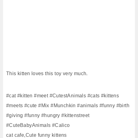
This kitten loves this toy very much.
#cat​ #kitten #meet​ #CutestAnimals #cats​ #kittens​​
#meets​ #cute #Mix​ #Munchkin​ #animals​ #funny​ #birth​
#giving​ #funny​​ #hungry #kittenstreet
#CuteBabyAnimals #Calico
cat cafe,Cute funny kittens