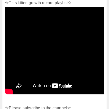
☆This kitten growth record playlist☆
☆Please subscribe to the channel☆