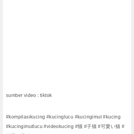
sumber video : tiktok
#kompilasikucing #kucinglucu #kucingimut #kucing
#kucingimutlucu #videokucing #猫 #子猫 #可愛い猫 #