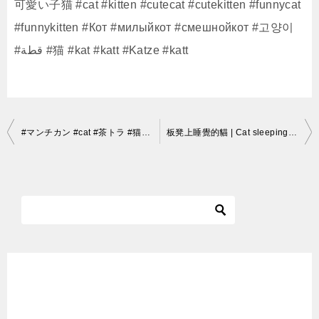
可愛い子猫 #cat #kitten #cutecat #cutekitten #funnycat
#funnykitten #Кот #милыйкот #смешнойкот #고양이
#قطة #猫 #kat #katt #Katze #katt
投
#マンチカン #cat #茶トラ #猫 #Munchkin #ねこ部 #ぬこ #ねこ #にゃんこ #neko #cats #instagramcats #animal #lovecats #red
板凳上睡覺的貓 | Cat sleeping on the bench | ベンチで寝ている猫｜今天好累～
稿
ナ
ビ
ゲ
ー
シ
ョ
ン