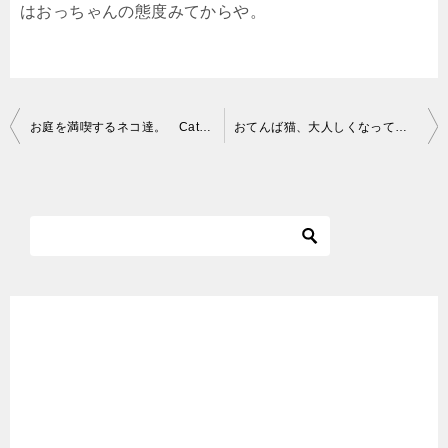
はおっちゃんの態度みてからや。
投
お庭を満喫するネコ達。 Cats enjoying the garden. 猫喜欢花园。
おてんば猫、大人しくなって甘えん坊が炸裂！避妊手術の記録２／A tomboy cat turned into a quiet cat(Record of spayed)
稿
ナ
ビ
ゲ
ー
シ
ョ
ン