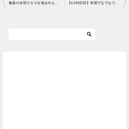
投
食器の水切りカゴを漁るやんちゃな黒猫。 A naughty black cat exploring the drainer basket of tableware.
【1249日目】布団でなでなでにゃ～な猫【かわいい・面白い】～The growth record of my cute cat, Nike day 1249
稿
ナ
ビ
ゲ
ー
シ
ョ
ン