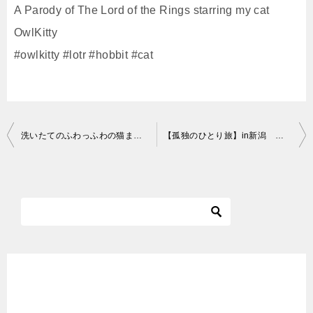
A Parody of The Lord of the Rings starring my cat
OwlKitty
#owlkitty #lotr #hobbit #cat
投
洗いたてのふわっふわの猫まくらが気持ちよすぎました！
【孤独のひとり旅】in新潟 きらきらうえつを求めて新潟旅編⑧2020年12月19日ラストラン 最初で最後の世界最速走る美術館の旅（現美新幹線）
稿
ナ
ビ
ゲ
ー
シ
ョ
ン