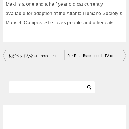
Maki is a one and a half year old cat currently
available for adoption at the Atlanta Humane Society’s
Mansell Campus. She loves people and other cats.
投
枕がベッドなネコ、nma～the bed of cat is my pillow～
Fur Real Butterscotch TV commercial
稿
ナ
ビ
ゲ
ー
シ
ョ
ン