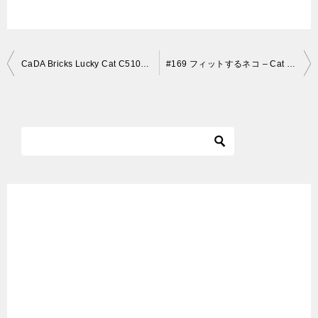
投
CaDA Bricks Lucky Cat C51037W
#169 フィットするネコ – Cat fitting in with anywhere –
稿
ナ
ビ
ゲ
ー
シ
ョ
ン