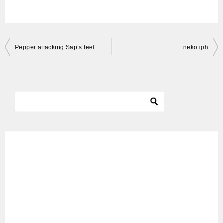
投
Pepper attacking Sap’s feet
neko iph
稿
ナ
ビ
ゲ
ー
シ
ョ
ン