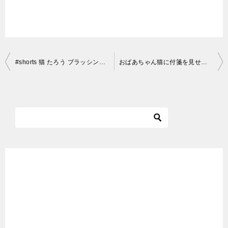
投
#shorts 猫 たろう ブラッシング グルーミング 手袋 #ショート動画（3匹のゆる～い日常（Loose daily life of three cats）
おばあちゃん猫に付箋を見せてみた！ I showed my cat a sticky note とんかつおばあちゃん猫
稿
ナ
ビ
ゲ
ー
シ
ョ
ン