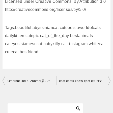
Licensed under Creative Commons: By Attribution 3.0
http://creativecommons.org/licenses/by/3.0/
Tags:beautiful abyssiniancat cutepets aworldofcats
dailykitten cutepic cat_of_the_day bestanimals
cateyes siamesecat babykitty cat_instagram whitecat
cutecat bestfriend
投
Omnibot Hello! Zoomer届いて開封、なかはネコ！-Cat came out of the box of toys
#cat #cats #pets #pet #スコティッシュフォールド #cutecats #animals #catstagram #cutecatsofinstagram #neko #kit
稿
ナ
ビ
ゲ