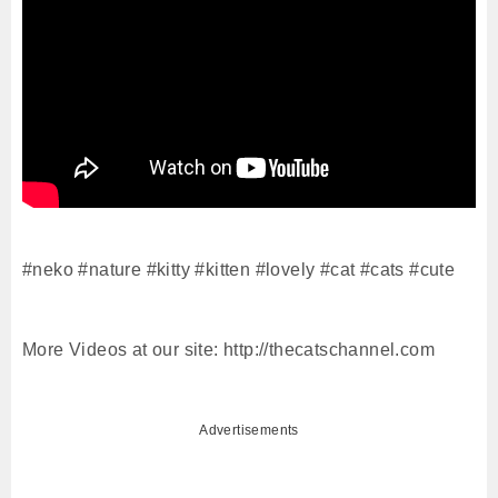
#neko #nature #kitty #kitten #lovely #cat #cats #cute
More Videos at our site: http://thecatschannel.com
Advertisements