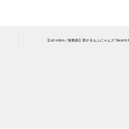
【cat video／猫動画】群がるもふにゃんズ Swarm #