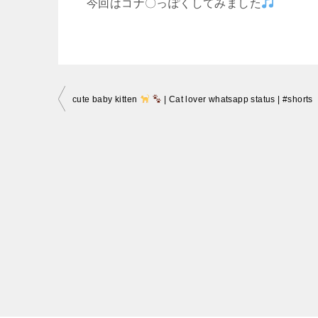
今回はコナ〇っぽくしてみました
投
cute baby kitten
| Cat lover whatsapp status | #shorts
稿
ナ
ビ
ゲ
ー
シ
ョ
ン