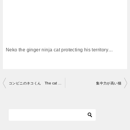
Neko the ginger ninja cat protecting his territory…
投
コンビニのネコくん The cat which lives in the convenience store
集中力が高い猫
稿
ナ
ビ
ゲ
ー