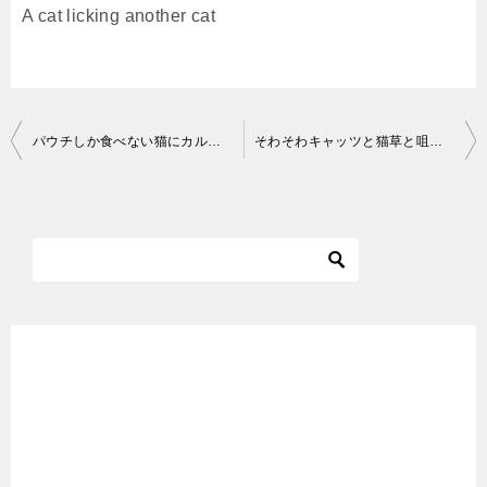
A cat licking another cat
投
パウチしか食べない猫にカルカン(kalkan)のたい入りにちゅ～るをあえたらすごい勢いで食べた 野良猫 感動猫動画
そわそわキャッツと猫草と咀嚼音 | #モアクリ Vlog049
稿
ナ
ビ
ゲ
ー
シ
ョ
ン