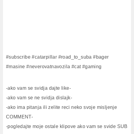
#subscribe #catarpillar #road_to_suba #bager
#masine #neverovatnavozila #cat #gaming
-ako vam se svidja dajte like-
-ako vam se ne svidja dislajk-
-ako ima pitanja ili zelite reci neko svoje misljenje
COMMENT-
-pogledajte moje ostale klipove ako vam se svide SUB