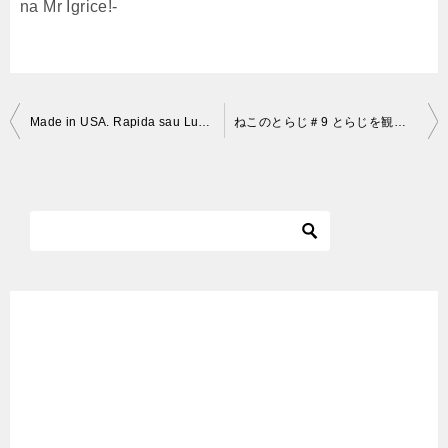
na Mr Igrice!-
投
Made in USA. Rapida sau Luxoasa?
ねこのとらじ＃9 とらじを観察＆スリスリ (ネコ／Cat)
稿
ナ
ビ
ゲ
ー
シ
ョ
ン