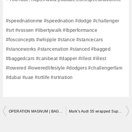
#speednationme #speednation #dodge #challenger
#srt #vossen #libertywalk #lbperformance
#fosconcepts #whipple #stance #stancecars
#stanceworks #stancenation #stanced #bagged
#baggedcars #canibeat #dapper #illest #illest
#lowered #loweredlifestyle #dodgers #challengerfam
#dubai #uae #srtlife #srtnation
投
OPERATION MAGNUM | BAGGED Liberty Walk / Whipple Supercharged DODGE CHALLENGER SRT [4K]
Mark’s Audi S5 wrapped Super Chrome Light Blue
稿
ナ