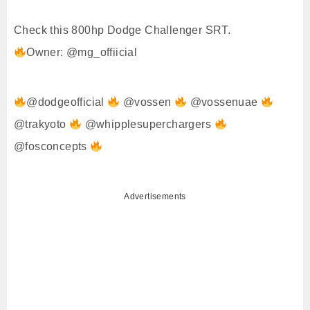
Check this 800hp Dodge Challenger SRT.
Owner: @mg_offiicial
@dodgeofficial
@vossen
@vossenuae
@trakyoto
@whipplesuperchargers
@fosconcepts
Advertisements