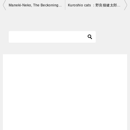
投
Maneki-Neko, The Beckoning Cat, No.2
Kuroshio cats ：野良猫健太郎 わいもっとええ子になるきに、、、
稿
ナ
ビ
ゲ
ー
シ
ョ
ン