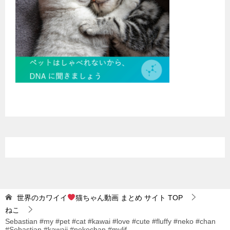
世界のカワイイ
猫ちゃん動画 まとめ サイト
TOP
ねこ
Sebastian #my #pet #cat #kawai #love #cute #fluffy #neko #chan
#Sebastian #kawaii #nekochan #mylif