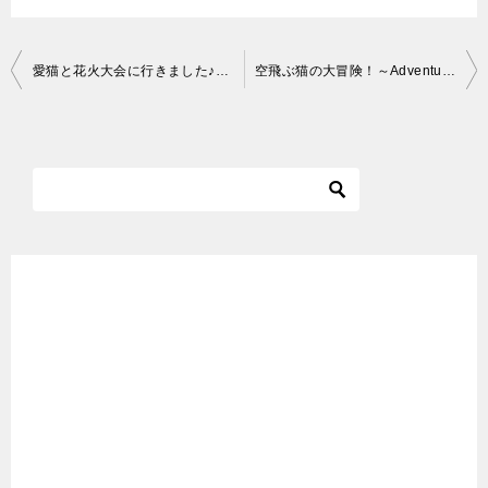
投
愛猫と花火大会に行きました♪（後編）Cat and fireworks Part 2
空飛ぶ猫の大冒険！～Adventure of a flying cat!～
稿
ナ
ビ
ゲ
ー
シ
ョ
ン