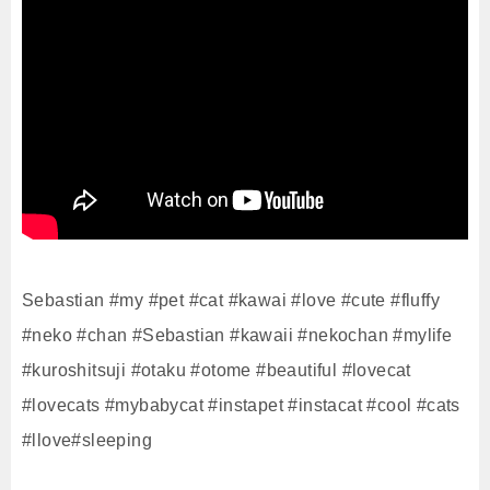
Sebastian #my #pet #cat #kawai #love #cute #fluffy
#neko #chan #Sebastian #kawaii #nekochan #mylife
#kuroshitsuji #otaku #otome #beautiful #lovecat
#lovecats #mybabycat #instapet #instacat #cool #cats
#llove#sleeping