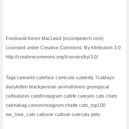
Firebrand Kevin MacLeod (incompetech.com)
Licensed under Creative Commons: By Attribution 3.0
http://creativecommons.org/licenses/by/3.0/
Tags:catswild cuteface camlcats cutekitty 7catdays
dailykitten blackpersian animallovers grumpycat
catfeatures catofinstagram catlife cateyes cats chats
catinabag catsoninstagram chatte cats_top100
we_love_cats catlover catlove cutecats pets