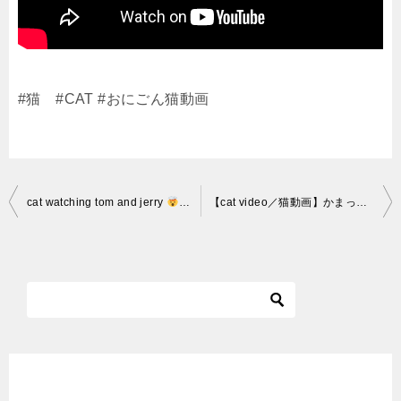
#猫 #CAT #おにごん猫動画
投
cat watching tom and jerry
funny reaction
#shorts
【cat video／猫動画】かまってニャン play with me! #138
稿
ナ
ビ
ゲ
ー
シ
ョ