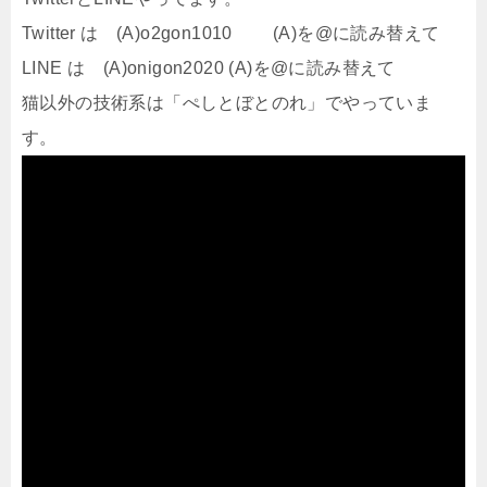
Twitter は (A)o2gon1010 (A)を@に読み替えて
LINE は (A)onigon2020 (A)を@に読み替えて
猫以外の技術系は「ぺしとぼとのれ」でやっていま
す。