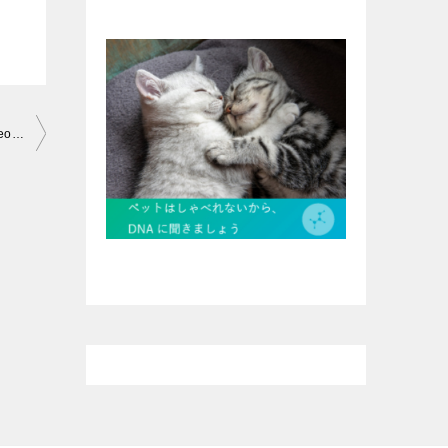
【猫 かわいい】ネコのおもしろ動画特集 [Cat cute] of cat fun video feature