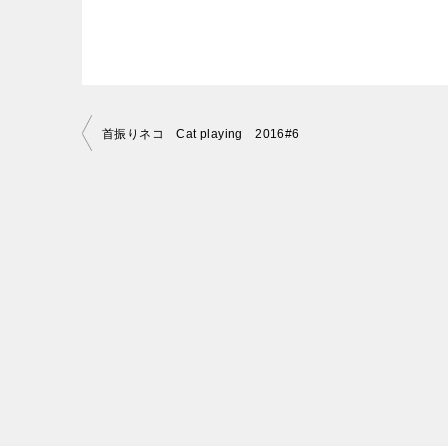
投
首振りネコ Cat playing 2016#6
稿
ナ
ビ
ゲ
ー
シ
ョ
ン