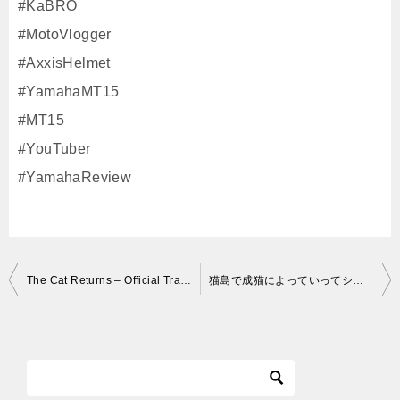
#KaBRO
#MotoVlogger
#AxxisHelmet
#YamahaMT15
#MT15
#YouTuber
#YamahaReview
投
The Cat Returns – Official Trailer
猫島で成猫によっていってシャー！されるかわいそうな子猫 野良猫
稿
ナ
ビ
ゲ