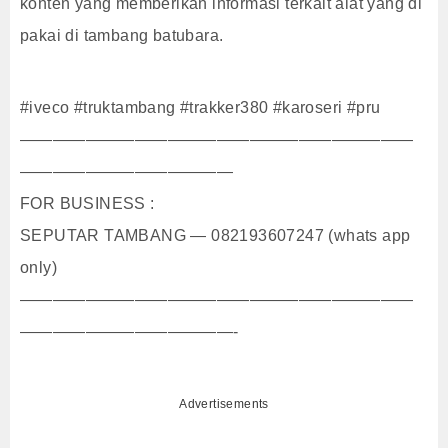
konten yang memberikan informasi terkait alat yang di
pakai di tambang batubara.
#iveco #truktambang #trakker380 #karoseri #pru
————————————————————————
—————————————
FOR BUSINESS :
SEPUTAR TAMBANG — 082193607247 (whats app
only)
————————————————————————
—————————————-
Advertisements