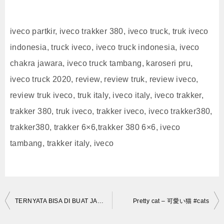
iveco partkir, iveco trakker 380, iveco truck, truk iveco
indonesia, truck iveco, iveco truck indonesia, iveco
chakra jawara, iveco truck tambang, karoseri pru,
iveco truck 2020, review, review truk, review iveco,
review truk iveco, truk italy, iveco italy, iveco trakker,
trakker 380, truk iveco, trakker iveco, iveco trakker380,
trakker380, trakker 6×6,trakker 380 6×6, iveco
tambang, trakker italy, iveco
投
TERNYATA BISA DI BUAT JADI TRUK GANDENG !!! Truk Asal Italy Siap Beban Berat | IVECO Trakker 380
Pretty cat – 可愛い猫 #cats
稿