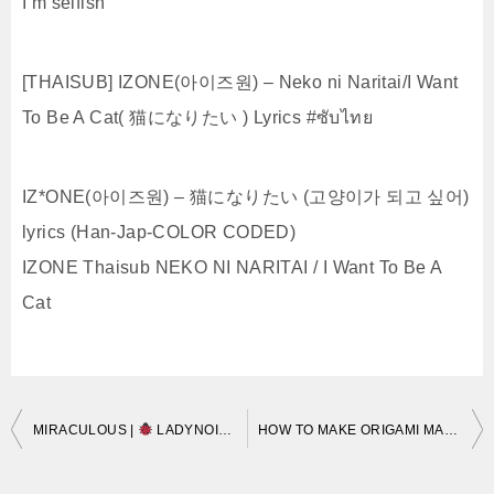
I’m selfish
[THAISUB] IZONE(아이즈원) – Neko ni Naritai/I Want
To Be A Cat( 猫になりたい ) Lyrics #ซับไทย
IZ*ONE(아이즈원) – 猫になりたい (고양이가 되고 싶어)
lyrics (Han-Jap-COLOR CODED)
IZONE Thaisub NEKO NI NARITAI / I Want To Be A
Cat
投
MIRACULOUS |
LADYNOIR
| SEASON 3 | Tales of Ladybug and Ca
HOW TO MAKE ORIGAMI MANIKI NEKO origami lucky cat by oriol esteve -TUTORIAL
稿