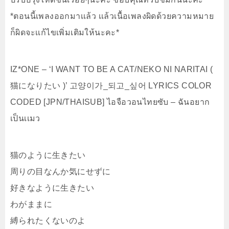
*ตอนนี้เพลงออกมาเเล้ว เเล้วเนื้อเพลงผิดด้วยความหมาย
ก็ผิดจะเเก้ไขเพิ่มเติมให้นะคะ*
IZ*ONE – ‘I WANT TO BE A CAT/NEKO NI NARITAI (
猫になりたい )’ 고양이가_되고_싶어 LYRICS COLOR
CODED [JPN/THAISUB] ไอจือวอนไทยซับ – ฉันอยาก
เป็นเเมว
猫のように生きたい
周りの目なんか気にせずに
好きなように生きたい
わがままに
縛られたくないのよ