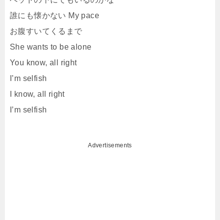
誰にも懐かない My pace
お腹すいてくるまで
She wants to be alone
You know, all right
I’m selfish
I know, all right
I’m selfish
Advertisements