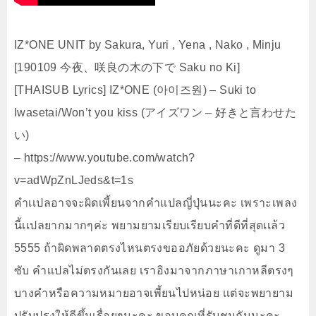
IZ*ONE UNIT by Sakura, Yuri , Yena , Nako , Minju
[190109 今夜、咲良の木の下で Saku no Ki]
[THAISUB Lyrics] IZ*ONE (아이즈원) – Suki to
Iwasetai/Won’t you kiss (アイズワン – 好きと言わせた
い)
– https://www.youtube.com/watch?
v=adWpZnLJeds&t=1s
คำเเปลอาจจะผิดเพี้ยนจากคำเเปลญี่ปุ่นนะคะ เพราะเพลง
นี้เเปลยากมากๆค่ะ พยามยามเรียบเรียบคำที่ดีที่สุดเเล้ว
5555 ถ้าผิดพลาดตรงไหนตรงขออภัยด้วยนะคะ ดูมา 3
ซับ คำเเปลไม่ตรงกันเลย เราอิงมาจากภาษาเกาหลีตรงๆ
บางคำหรือความหมายอาจเพี้ยนไปหน่อย เเต่จะพยายาม
ปรับปรุงให้ดีขึ้นเรื่อยๆนะคะ ขอบคุณที่รับชมกันนะคะ