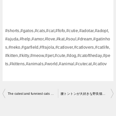
#shorts,#gatos,#cats,#cat,#fofo,#cutie,#adotar,#adopt,
#ajuda,#help,#amor,#love,#kat,#soul,#dream,#gatinho
s,#neko,#garfield,#frajola,#catlover,#catlovers,#catlife,
#kitten,#kitty,#meow,#pet,#cute,#dog,#catoftheday,#pe
ts,#kittens,#animals,#world,#animal,#cutecat,#catlov
投
The cutest and funniest cats on the internet #shorts
腰トントンが大好きな野良猫たち【#2】 #Shorts “A wild cat loves hips ton ton”
稿
ナ