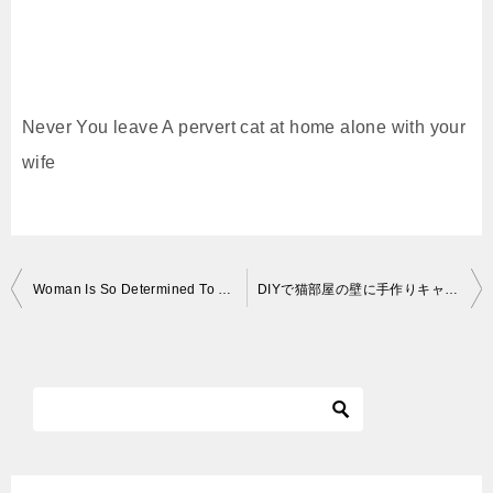
Never You leave A pervert cat at home alone with your
wife
投
Woman Is So Determined To Find Her Lost Cat | The Dodo
DIYで猫部屋の壁に手作りキャットウォーク part5 NEWミシンで専用マット作り【Eng CC】
稿
ナ
ビ
ゲ
ー