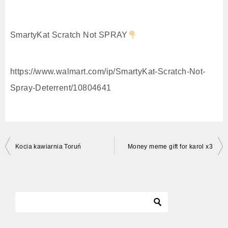
SmartyKat Scratch Not SPRAY
https://www.walmart.com/ip/SmartyKat-Scratch-Not-
Spray-Deterrent/10804641
投
Kocia kawiarnia Toruń
Money meme gift for karol x3
稿
ナ
ビ
ゲ
ー