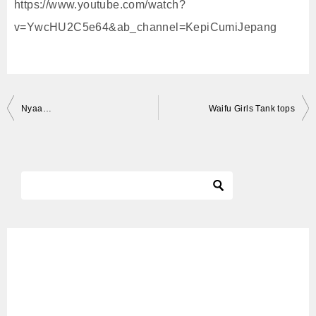
https://www.youtube.com/watch?
v=YwcHU2C5e64&ab_channel=KepiCumiJepang
投
Nyaa…
Waifu Girls Tank tops
稿
ナ
ビ
ゲ
ー
シ
ョ
ン