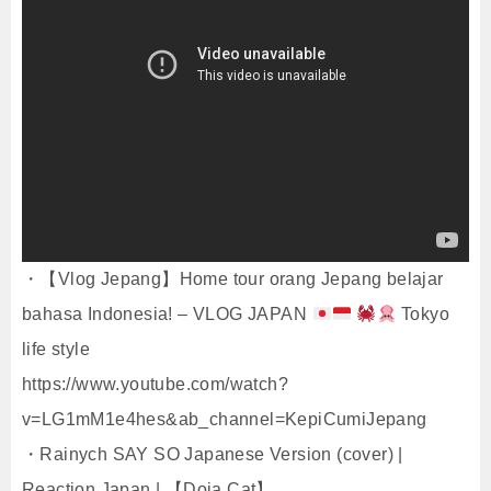
・【Vlog Jepang】Home tour orang Jepang belajar
bahasa Indonesia! – VLOG JAPAN
Tokyo
life style
https://www.youtube.com/watch?
v=LG1mM1e4hes&ab_channel=KepiCumiJepang
・Rainych SAY SO Japanese Version (cover) |
Reaction Japan | 【Doja Cat】