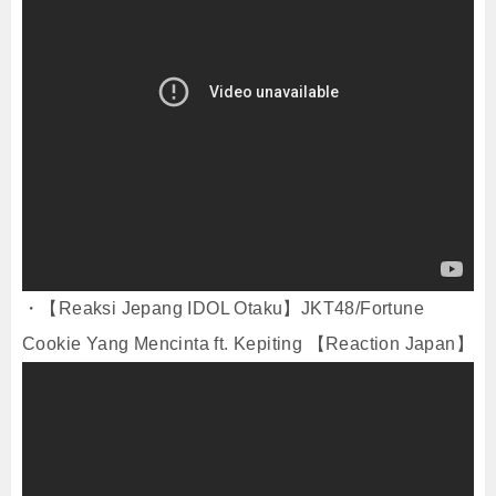
・【Reaksi Jepang IDOL Otaku】JKT48/Fortune
Cookie Yang Mencinta ft. Kepiting 【Reaction Japan】