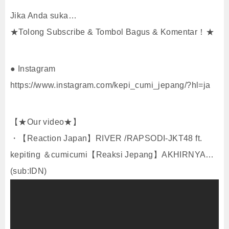
Jika Anda suka…
★Tolong Subscribe & Tombol Bagus & Komentar！★
● Instagram
https://www.instagram.com/kepi_cumi_jepang/?hl=ja
【★Our video★】
・【Reaction Japan】RIVER /RAPSODI-JKT48 ft.
kepiting ＆cumicumi【Reaksi Jepang】AKHIRNYA…
(sub:IDN)