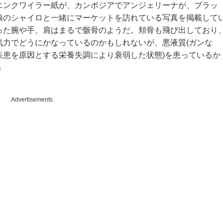
エンクワイラー紙が、カンボジアでアンジェリーナが、ブラッ
娘のシャイロと一緒にマーケットを訪れている写真を掲載して
った腕や手、肩はまるで骸骨のようだ。頬骨も飛び出しており
気力でどうにかなっているのかもしれないが、悪液質(ガンな
疾患を原因とする栄養失調により衰弱した状態)を患っているか
」
Advertisements