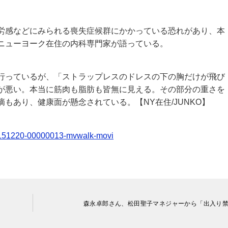
労感などにみられる喪失症候群にかかっている恐れがあり、本
ニューヨーク在住の内科専門家が語っている。
行っているが、「ストラップレスのドレスの下の胸だけが飛び
が悪い。本当に筋肉も脂肪も皆無に見える。その部分の重さを
もあり、健康面が懸念されている。【NY在住/JUNKO】
20151220-00000013-mvwalk-movi
森永卓郎さん、松田聖子マネジャーから「出入り