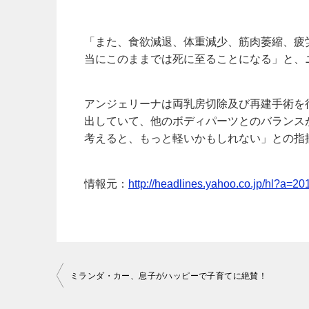
「また、食欲減退、体重減少、筋肉萎縮、疲
当にこのままでは死に至ることになる」と、
アンジェリーナは両乳房切除及び再建手術を
出していて、他のボディパーツとのバランス
考えると、もっと軽いかもしれない」との指摘
情報元：
http://headlines.yahoo.co.jp/hl?a=
投
ミランダ・カー、息子がハッピーで子育てに絶賛！
稿