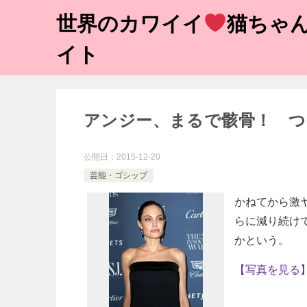
世界のカワイイ
猫ちゃん
イト
アンジー、まるで骸骨！ つい
公開日：
2015-12-20
芸能・ゴシップ
かねてから激
らに減り続け
かという。
【写真を見る