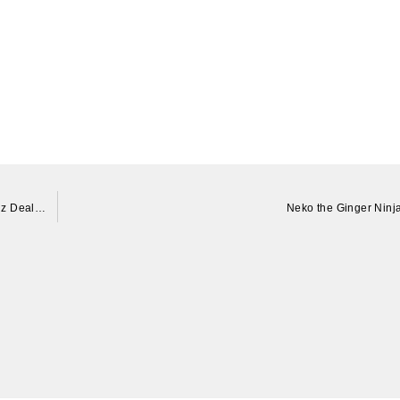
2012 Mercedes-Benz M-Class Columbus OH Mercedes Benz Dealer, OH #MN348584A – SOLD
Neko the Ginger Ninj