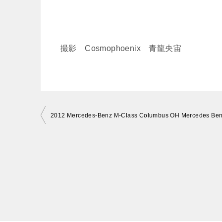
撮影 Cosmophoenix 青龍央宙
投
稿
ナ
ビ
ゲ
ー
シ