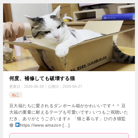
何度、補修しても破壊する猫
更新日：
2026-06-28
公開日：
2026-06-27
ねこ
豆大福たちに愛されるダンボール箱がかわいいです＾＾ 豆
大福の重量に耐えるテープも可愛いです♪ いつもご視聴いた
だき、ありがとうございます♬ 「猫と暮らす」ひのき猫監
修
https://www.amazon […]