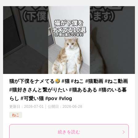
猫が下僕をナメてる
#猫 #ねこ #猫動画 #ねこ動画
#猫好きさんと繋がりたい #猫あるある #猫のいる暮
らし #可愛い猫 #pov #vlog
更新日：
2026-07-01
公開日：
2026-06-28
ねこ
続きを読む