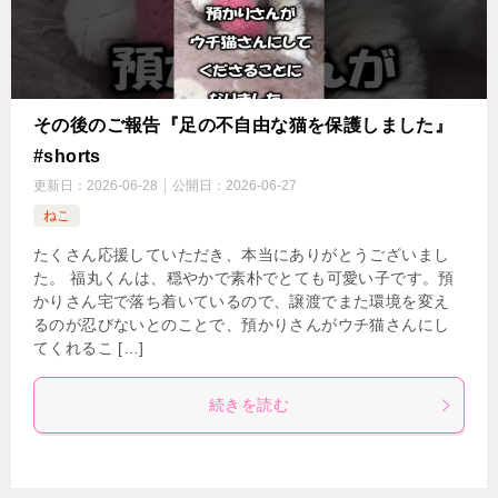
その後のご報告『足の不自由な猫を保護しました』
#shorts
更新日：
2026-06-28
公開日：
2026-06-27
ねこ
たくさん応援していただき、本当にありがとうございまし
た。 福丸くんは、穏やかで素朴でとても可愛い子です。預
かりさん宅で落ち着いているので、譲渡でまた環境を変え
るのが忍びないとのことで、預かりさんがウチ猫さんにし
てくれるこ […]
続きを読む