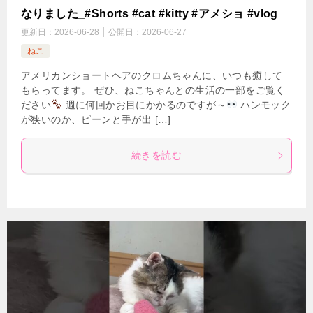
なりました_#Shorts #cat #kitty #アメショ #vlog
更新日：
2026-06-28
公開日：
2026-06-27
ねこ
アメリカンショートヘアのクロムちゃんに、いつも癒して
もらってます。 ぜひ、ねこちゃんとの生活の一部をご覧く
ださい
週に何回かお目にかかるのですが～
ハンモック
が狭いのか、ピーンと手が出 […]
続きを読む