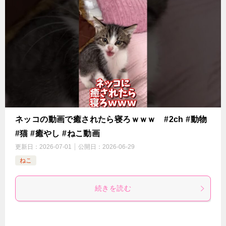
ネッコの動画で癒されたら寝ろｗｗｗ #2ch #動物
#猫 #癒やし #ねこ動画
更新日：
2026-07-01
公開日：
2026-06-29
ねこ
続きを読む