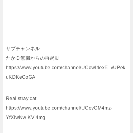
サブチャンネル
たかＤ無職からの再起動
https://www.youtube.com/channel/UCowI4exE_vUPek
uKDKeCoGA
Real stray cat
https://www.youtube.com/channel/UCevGM4mz-
YfXIwNwlKVI4mg