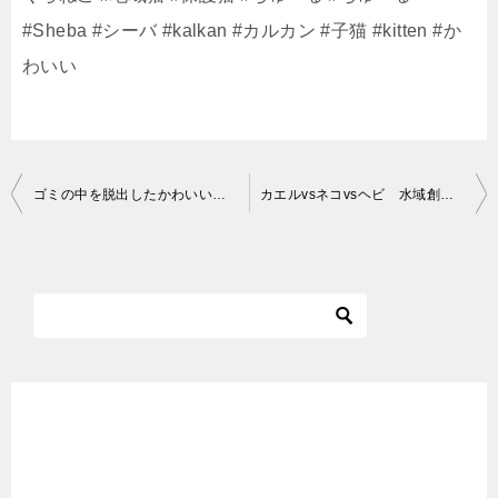
#Sheba #シーバ #kalkan #カルカン #子猫 #kitten #か
わいい
投
ゴミの中を脱出したかわいい子猫たちが行方不明だったので母猫にちゅ～るとカルカン(kalkan)とシーバ(Sheba)を給餌したらうまそうに食べた 野良猫 感動猫動画
カエルvsネコvsヘビ 水域創世Ⅱ- 51【4K】
稿
ナ
ビ
ゲ
ー
シ
ョ
ン