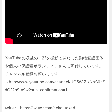
YouTubeの収益の一部を撮影で関わった動物愛護団体
や個人の保護猫ボランティアさんに寄付しています。
チャンネル登録お願いします！
→http://www.youtube.com/channel/UC5WlZIzNhS0nS
dGJ2sSln9w?sub_confirmation=1
twitter→https://twitter.com/neko_takad