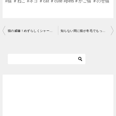
#猫 ＃ねこ #ネコ ＃cat ＃cute #pets＃かご猫 ＃のせ猫
投
猫の威嚇！めずらしくシャー！と怒るさっちゃん
知らない間に猫が冬毛でもっふもふになってました！
稿
ナ
ビ
ゲ
ー
シ
ョ
ン