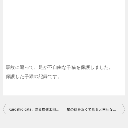
事故に遭って、足が不自由な子猫を保護しました。
保護した子猫の記録です。
投
Kuroshio cats：野良猫健太郎 わい貧乏神とちゃうわあ
猫の顔を近くで見ると幸せな気持ちになります
稿
ナ