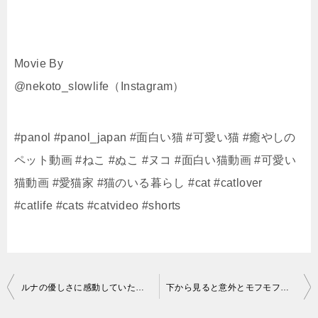
Movie By
@nekoto_slowlife（Instagram）
#panol #panol_japan #面白い猫 #可愛い猫 #癒やしの
ペット動画 #ねこ #ぬこ #ヌコ #面白い猫動画 #可愛い
猫動画 #愛猫家 #猫のいる暮らし #cat #catlover
#catlife #cats #catvideo #shorts
投
ルナの優しさに感動していたら…… #猫動画 #元気になる動画 #かしわねこ #cat #好きな子猫 #猫のいる暮らし #子ネコ #猫好きさんと繋がりたい #癒やし
下から見ると意外とモフモフな猫
稿