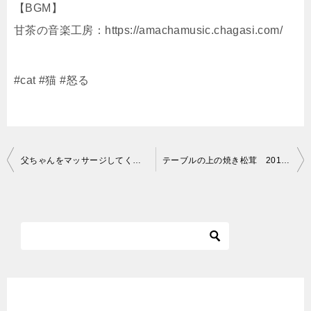
【BGM】
甘茶の音楽工房：https://amachamusic.chagasi.com/
#cat #猫 #怒る
投
父ちゃんをマッサージしてくれる猫。A cat that massages my dad. 按摩我爸爸的猫。
テーブルの上の焼き松茸 201022
稿
ナ
ビ
ゲ
ー
シ