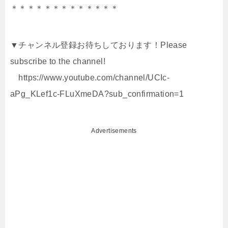
＊＊＊＊＊＊＊＊＊＊＊＊＊
▼チャンネル登録お待ちしております！Please
subscribe to the channel!
https://www.youtube.com/channel/UCIc-
aPg_KLef1c-FLuXmeDA?sub_confirmation=1
Advertisements