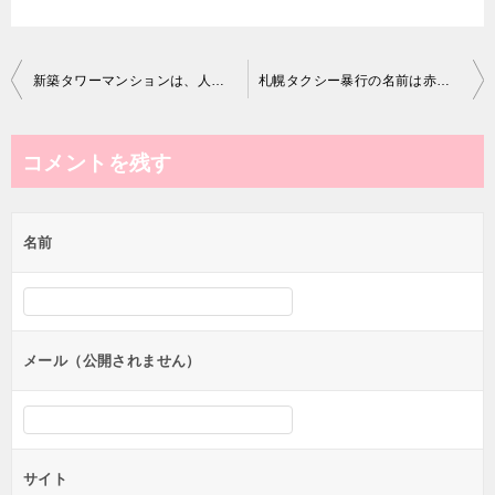
投
新築タワーマンションは、人生最悪の買い物です【不動産業者がバラす】
札幌タクシー暴行の名前は赤れんが法律事務所 杉山央 弁護士
稿
ナ
コメントを残す
ビ
ゲ
名前
ー
シ
ョ
ン
メール（公開されません）
サイト