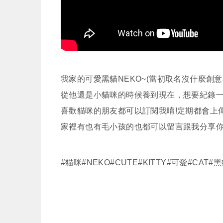
我家的可愛黑貓NEKO~(當初取名沒什麼創意
從他還是小貓咪的時候養到現在，想要紀錄一
喜歡貓咪的朋友都可以訂閱我唷!定期都會上傳
家裡有也有毛小孩的也都可以留言跟我分享你
#貓咪#NEKO#CUTE#KITTY#可愛#CAT#黑