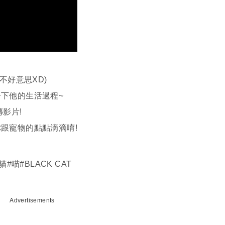
不好意思XD)
下他的生活過程~
影片!
跟寵物的點點滴滴唷!
貓#喵#BLACK CAT
Advertisements