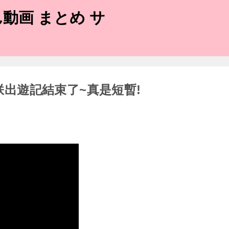
動画 まとめ サ
黑貓]朕出遊記結束了~真是短暫!