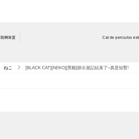
樣打我啊笨蛋
Cat de periculos es
ねこ
[BLACK CAT][NEKO][黑貓]朕出遊記結束了~真是短暫!