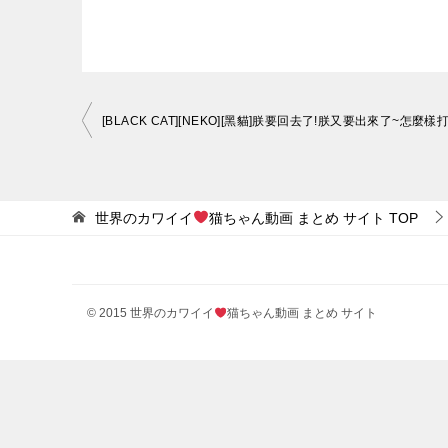
投
[BLACK CAT][NEKO][黑貓]朕要回去了!朕又要出來了~怎麼
稿
ナ
ビ
世界のカワイイ
猫ちゃん動画 まとめ サイト
TOP
ゲ
ー
シ
© 2015 世界のカワイイ
猫ちゃん動画 まとめ サイト
ョ
ン