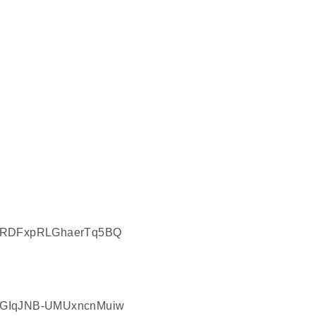
zn-RDFxpRLGhaerTq5BQ
W7GIqJNB-UMUxncnMuiw