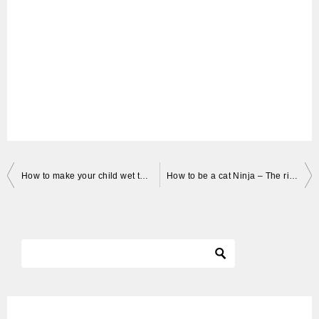
投
How to make your child wet themselves….
How to be a cat Ninja – The right and wrong way
稿
ナ
ビ
ゲ
ー
シ