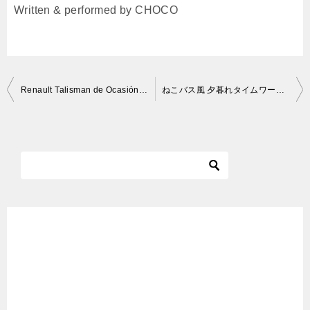
Written & performed by CHOCO
投
Renault Talisman de Ocasión | en Concesionario Multimarca [WORLDCARS]
ねこバス風 夕暮れタイムワープドライブ
稿
ナ
ビ
ゲ
ー
シ
ョ
ン