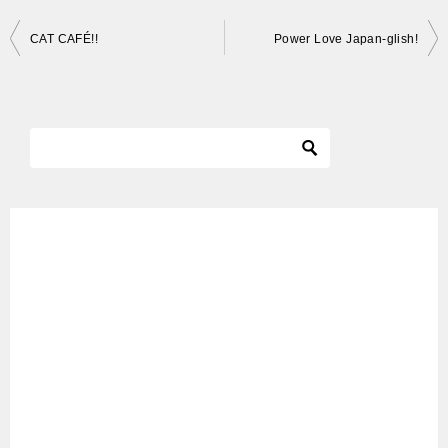
投
CAT CAFÉ!!
Power Love Japan-glish!
稿
ナ
ビ
ゲ
ー
シ
ョ
ン