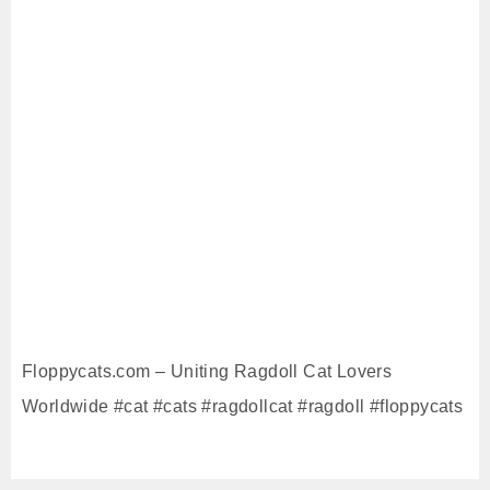
Floppycats.com – Uniting Ragdoll Cat Lovers
Worldwide #cat #cats #ragdollcat #ragdoll #floppycats