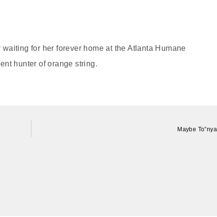
ly waiting for her forever home at the Atlanta Humane
nt hunter of orange string.
Maybe To”nya