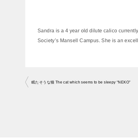
Sandra is a 4 year old dilute calico current
Society’s Mansell Campus. She is an excelle
投
眠たそうな猫 The cat which seems to be sleepy “NEKO”
稿
ナ
ビ
ゲ
ー