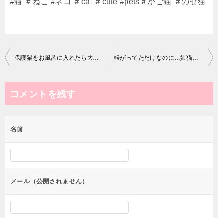
#猫 ＃ねこ #ネコ ＃cat ＃cute #pets＃かご猫 ＃のせ猫
投
保護猫をお風呂に入れたら大号泣 【ねこ cat】
転がってただけなのに…姉猫に怒られました
稿
ナ
コメントを残す
ビ
ゲ
名前
ー
シ
ョ
ン
メール（公開されません）