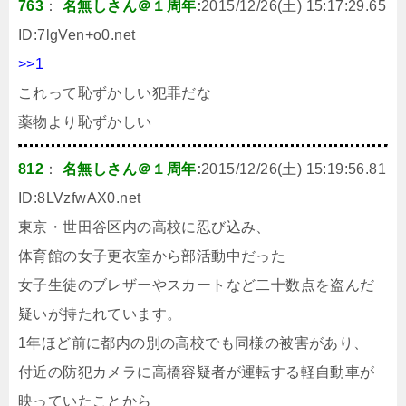
763
：
名無しさん＠１周年
:
2015/12/26(土) 15:17:29.65
ID:
7lgVen+o0.net
>>1
これって恥ずかしい犯罪だな
薬物より恥ずかしい
812
：
名無しさん＠１周年
:
2015/12/26(土) 15:19:56.81
ID:
8LVzfwAX0.net
東京・世田谷区内の高校に忍び込み、
体育館の女子更衣室から部活動中だった
女子生徒のブレザーやスカートなど二十数点を盗んだ
疑いが持たれています。
1年ほど前に都内の別の高校でも同様の被害があり、
付近の防犯カメラに高橋容疑者が運転する軽自動車が
映っていたことから