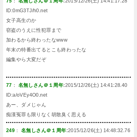
75
：
名無しさん＠１周年
:
2015/12/26(土) 14:41:17.28
ID:
0mG3TJ/h0.net
女子高生のか
窃盗のうえに性犯罪まで
加わるから終わったなwww
年末の特番出てるとこも終わったな
編集やら大変だぞ
77
：
名無しさん＠１周年
:
2015/12/26(土) 14:41:28.40
ID:
a/oVEy4O0.net
あー、ダメじゃん
痴漢冤罪も限りなく胡散臭く思える
249
：
名無しさん＠１周年
:
2015/12/26(土) 14:48:32.76