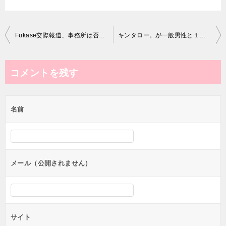
投
Fukase交際報道、事務所は否定せず
キンタロー。が一般男性と１年半交際実らせ結婚
稿
ナ
コメントを残す
ビ
ゲ
名前
ー
シ
ョ
ン
メール（公開されません）
サイト