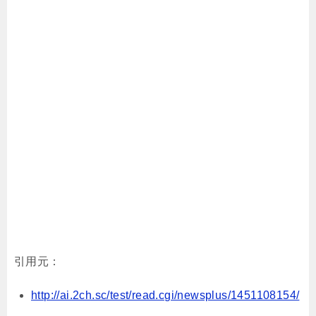
引用元：
http://ai.2ch.sc/test/read.cgi/newsplus/1451108154/