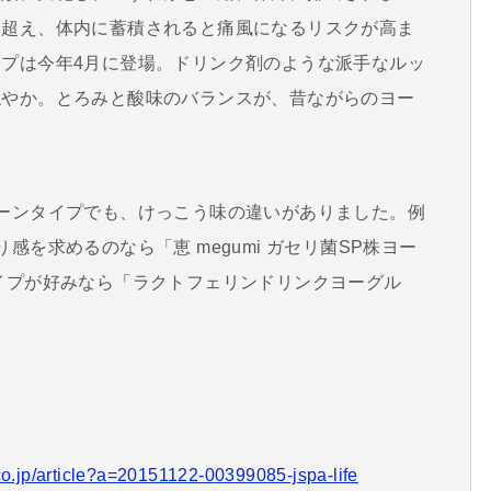
を超え、体内に蓄積されると痛風になるリスクが高ま
プは今年4月に登場。ドリンク剤のような派手なルッ
穏やか。とろみと酸味のバランスが、昔ながらのヨー
。
ーンタイプでも、けっこう味の違いがありました。例
感を求めるのなら「恵 megumi ガセリ菌SP株ヨー
イプが好みなら「ラクトフェリンドリンクヨーグル
co.jp/article?a=20151122-00399085-jspa-life