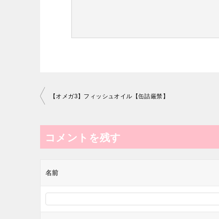
投
【オメガ3】フィッシュオイル【缶詰厳禁】
稿
ナ
コメントを残す
ビ
ゲ
ー
名前
シ
ョ