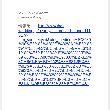
クレメンス・ポエジー
Clémence Poésy
情報元：
http://www.the-
wedding.jp/beauty/features/fishibone_111
517/?
utm_source=ycd&utm_medium=%E3%80
%90%E3%82%A8%E3%82%A2%E3%83
%AA%E3%83%BC%E6%84%9F%E3%8
1%8C%E6%B1%BA%E3%82%81%E6%
89%8B%E3%80%91%E9%80%B2%E5%
8C%96%E5%BD%A2%E3%83%95%E3
%82%A3%E3%83%83%E3%82%B7%E3
%83%A5%E3%83%9C%E3%83%BC%E
3%83%B3%E3%82%92%E3%83%9E%E
3%82%B9%E3%82%BF%E3%83%BC%
E3%81%9B%E3%82%88%EF%BC%81