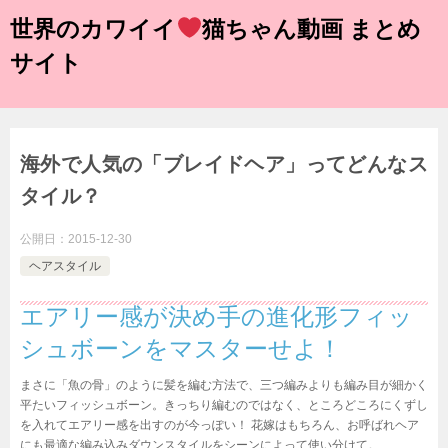
世界のカワイイ
猫ちゃん動画 まとめ
サイト
海外で人気の「ブレイドヘア」ってどんなス
タイル？
公開日：
2015-12-30
ヘアスタイル
エアリー感が決め手の進化形フィッ
シュボーンをマスターせよ！
まさに「魚の骨」のように髪を編む方法で、三つ編みよりも編み目が細かく
平たいフィッシュボーン。きっちり編むのではなく、ところどころにくずし
を入れてエアリー感を出すのが今っぽい！ 花嫁はもちろん、お呼ばれヘア
にも最適な編み込みダウンスタイルをシーンによって使い分けて。