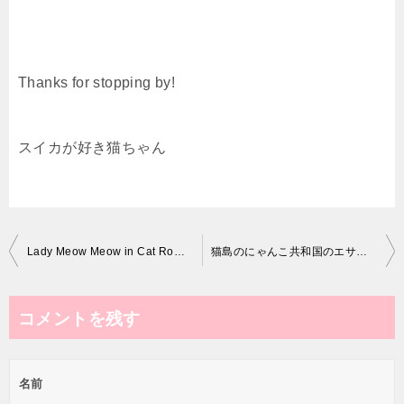
Thanks for stopping by!
スイカが好き猫ちゃん
投
Lady Meow Meow in Cat Romance – Lady Gaga parody
猫島のにゃんこ共和国のエサやりがすさまじ過ぎて猫好きにはたまらない 野良猫 感動猫動画
稿
ナ
コメントを残す
ビ
ゲ
名前
ー