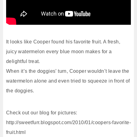
It looks like Cooper found his favorite fruit. A fresh,
juicy watermelon every blue moon makes for a
delightful treat.
When it’s the doggies’ turn, Cooper wouldn’t leave the
watermelon alone and even tried to squeeze in front of
the doggies.
Check out our blog for pictures:
http://sweetfurr.blogspot.com/2010/01/coopers-favorite-
fruit.html